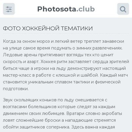
Photosota
.club
ФОТО ХОККЕЙНОЙ ТЕМАТИКИ
Когда за окном мороз и легкий ветер треплет занавески
на улице самое время подумать о зимних развлечениях.
Ледовые арены притягивают взгляды тех кто ценит
скорость и азарт. Хоккея ритм заставляет сердца зрителей
биться чаще а игроки на льду демонстрируют настоящий
Категории
Фото
мастер-класс в работе с клюшкой и шайбой. Каждый матч
становится уникальным сплавом тактики и физической
подготовки.
Еще картинки...
Звук скользящих коньков по льду смешивается с
Футбол
возгласами болельщиков которые следят за каждым
Баскетбол
движением своих любимцев. Вратари словно акробаты
ловят сложнейшие броски а нападающие стремятся
Хоккей
обойти защитников соперника. Здесь важна каждая
Велогонки