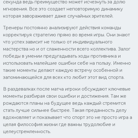
секунда ведь преимущество может исчезнуть за долю
мгновения. Все это создает неповторимую динамику
Конькобежный спорт
которая завораживает даже случайных зрителей.
Тренажеры
Тренеры постоянно анализируют действия команды
Интерьер квартиры
корректируя стратегию прямо во время игры. Они знают
что успех зависит не только от индивидуального
мастерства но и от слаженности всего коллектива. Залог
победы в умении предугадывать ходы противника и
использовать малейшие ошибки себе на пользу. Именно
такие моменты делают каждую встречу особенной и
запоминающейся для всех кто любит этот вид спорта.
В раздевалках после матча игроки обсуждают ключевые
моменты разбирая свои ошибки и достижения. Там же
рождаются планы на будущее ведь каждый стремится
стать лучше сильнее быстрее. Такая преданность делу
вдохновляет и показывает что спорт это не просто игра а
целая философия жизни где важны трудолюбие и
целеустремленность.