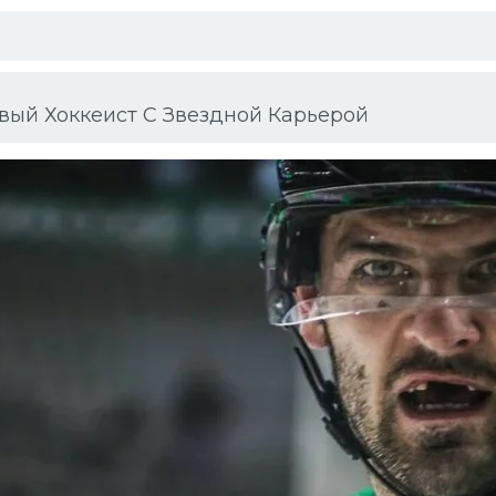
вый Хоккеист С Звездной Карьерой