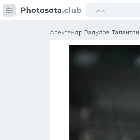
Photosota
.club
Категории
Фото
Александр Радулов: Талантли
Еще картинки...
Футбол
Баскетбол
Хоккей
Велогонки
Конькобежный спорт
Тренажеры
Интерьер квартиры