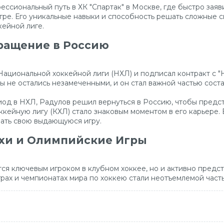
ссиональный путь в ХК "Спартак" в Москве, где быстро заяв
гре. Его уникальные навыки и способность решать сложные с
кейной лиге.
вращение в Россию
 Национальной хоккейной лиги (НХЛ) и подписал контракт с 
ы не остались незамеченными, и он стал важной частью сост
од в НХЛ, Радулов решил вернуться в Россию, чтобы предст
ейную лигу (КХЛ) стало знаковым моментом в его карьере. 
ать свою выдающуюся игру.
хи и Олимпийские Игры
тся ключевым игроком в клубном хоккее, но и активно пред
грах и чемпионатах мира по хоккею стали неотъемлемой часть