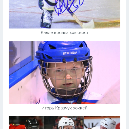
Калле косила хоккеист
Игорь Кравчук хоккей