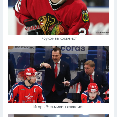
Роухомаа хоккеист
Игорь Вязьмикин хоккеист