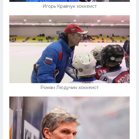
Игорь Кравчук хоккеист
Роман Людучин хоккеист