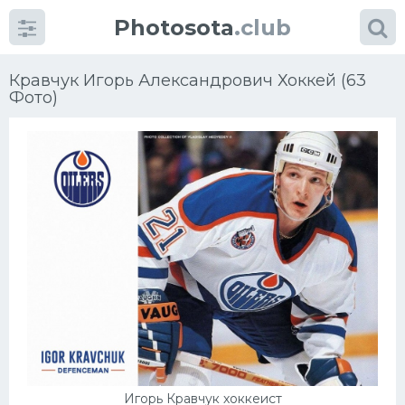
Photosota
.club
Кравчук Игорь Александрович Хоккей (63
Фото)
Категории
Фото
Еще картинки...
Футбол
Баскетбол
Хоккей
Игорь Кравчук хоккеист
Велогонки