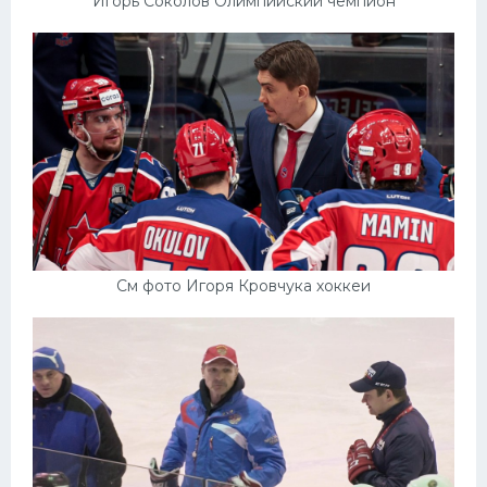
Игорь Соколов Олимпийский чемпион
См фото Игоря Кровчука хоккеи