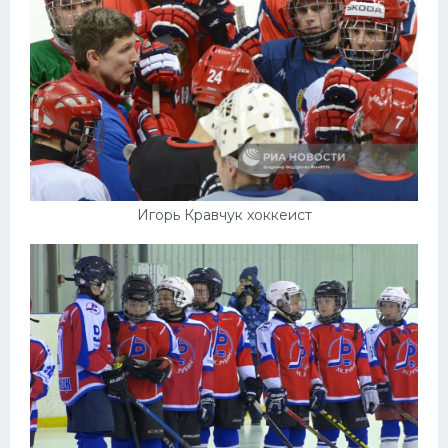
Игорь Кравчук хоккеист