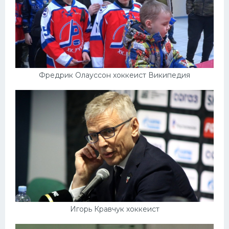
Фредрик Олауссон хоккеист Википедия
Игорь Кравчук хоккеист