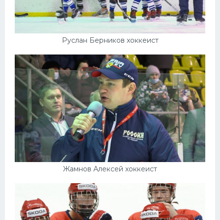
Руслан Берников хоккеист
Жамнов Алексей хоккеист