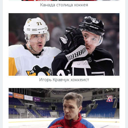
Канада столица хоккея
Игорь Кравчук хоккеист