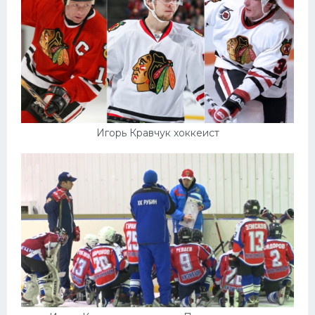
Игорь Кравчук хоккеист