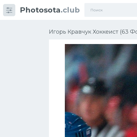
Photosota
.club
Категории
Фото
Игорь Кравчук Хоккеист (63 Ф
Еще картинки...
Футбол
Баскетбол
Хоккей
Велогонки
Конькобежный спорт
Тренажеры
Интерьер квартиры