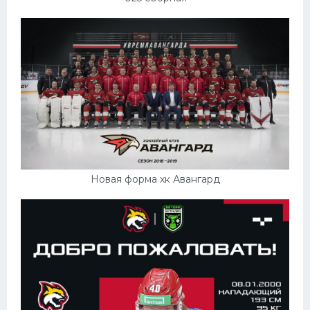
Новая форма хк Авангард