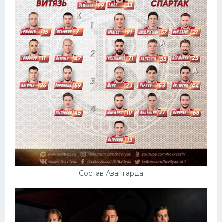
Состав Авангарда