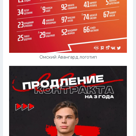
Омский Авангард логотип