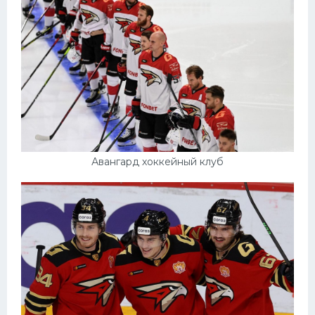
Авангард хоккейный клуб