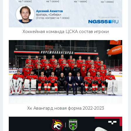
Хоккейная команда ЦСКА состав игроки
Хк Авангард новая форма 2022-2023