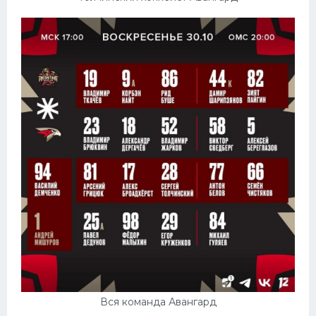
Вся команда Авангард