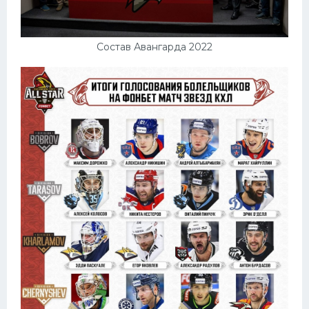
Состав Авангарда 2022