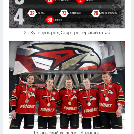
Хк Куньлунь ред Стар тренерский штаб
Толчинский хоккеист Авангард