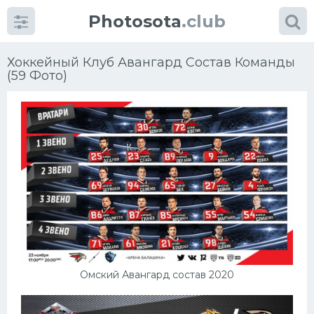
Photosota
.club
Хоккейный Клуб Авангард Состав Команды
(59 Фото)
Категории
Фото
Еще картинки...
Футбол
Баскетбол
Омский Авангард состав 2020
Хоккей
Велогонки