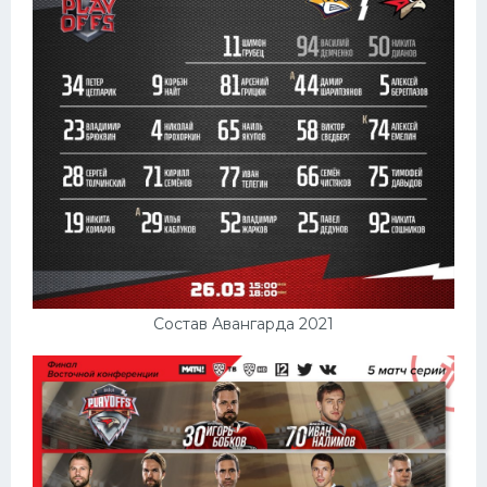
Конькобежный спорт
Тренажеры
Интерьер квартиры
Состав Авангарда 2021