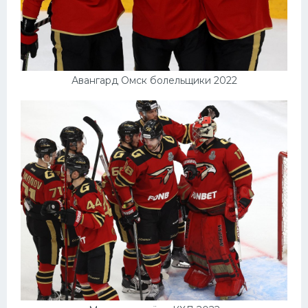
Авангард Омск болельщики 2022