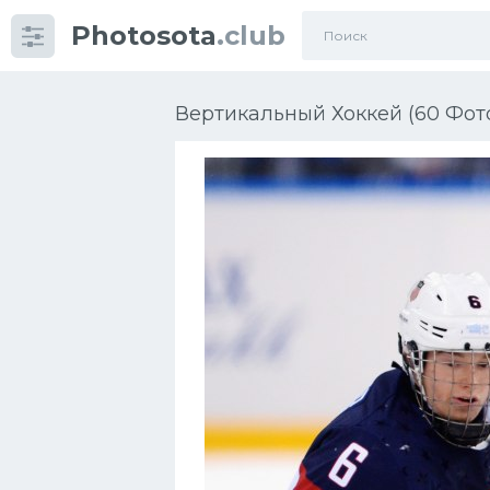
Photosota
.club
Категории
Фото
Вертикальный Хоккей (60 Фот
Еще картинки...
Футбол
Баскетбол
Хоккей
Велогонки
Конькобежный спорт
Тренажеры
Интерьер квартиры