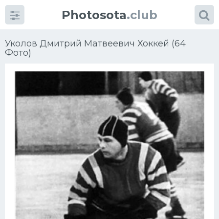
Photosota
.club
Уколов Дмитрий Матвеевич Хоккей (64
Фото)
Категории
Фото
Еще картинки...
Футбол
Баскетбол
Хоккей
Велогонки