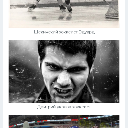
Щекинский хоккеист Эдуард
Дмитрий уколов хоккеист