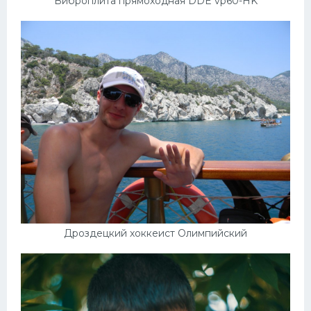
Виброплита прямоходная DDE vp60-HK
Дроздецкий хоккеист Олимпийский