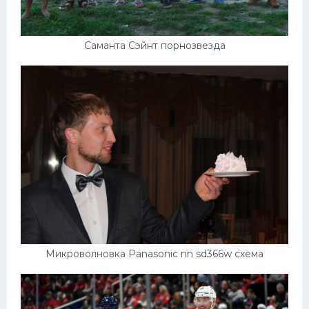
Саманта Сэйнт порнозвезда
Микроволновка Panasonic nn sd366w схема