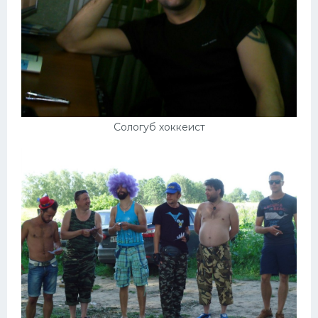
Сологуб хоккеист