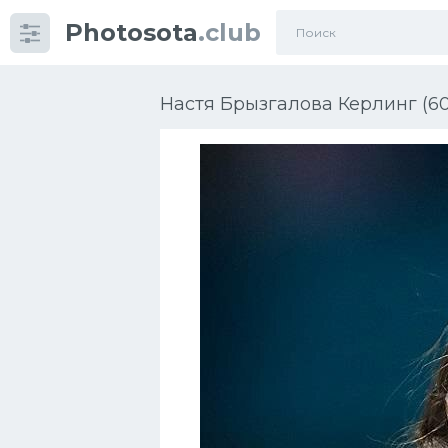
Photosota
.club
Категории
Фото
Настя Брызгалова Керлинг (6
Еще картинки...
Футбол
Баскетбол
Хоккей
Велогонки
Конькобежный спорт
Тренажеры
Интерьер квартиры