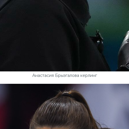
Анастасия Брызгалова керлинг