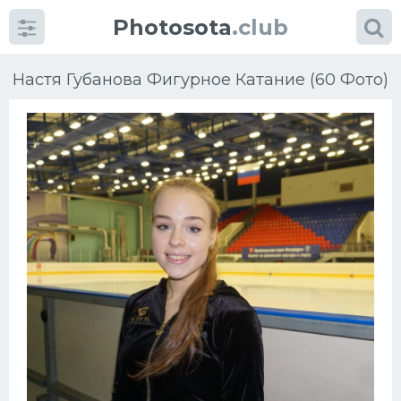
Photosota
.club
Настя Губанова Фигурное Катание (60 Фото)
Категории
Фото
Еще картинки...
Футбол
Баскетбол
Хоккей
Велогонки