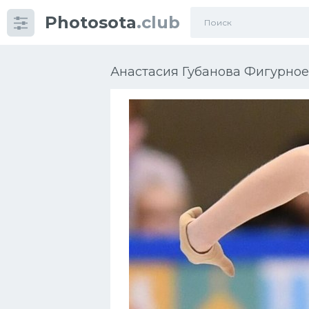
Photosota
.club
Категории
Фото
Анастасия Губанова Фигурное
Еще картинки...
Футбол
Баскетбол
Хоккей
Велогонки
Конькобежный спорт
Тренажеры
Интерьер квартиры