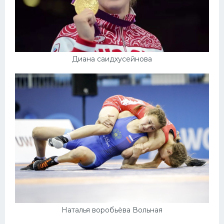
Диана саидхусейнова
Наталья воробьёва Вольная