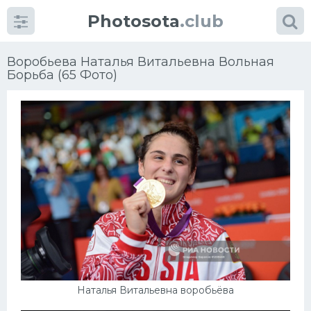
Photosota
.club
Воробьева Наталья Витальевна Вольная
Борьба (65 Фото)
Категории
Фото
Еще картинки...
Футбол
Баскетбол
Хоккей
Наталья Витальевна воробьёва
Велогонки