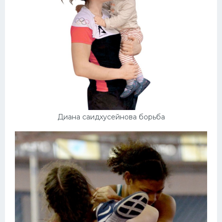
Диана саидхусейнова борьба