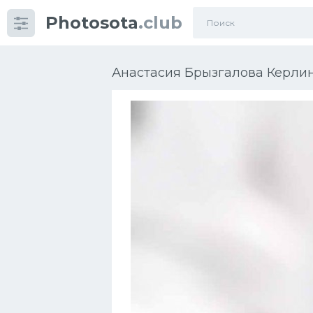
Photosota
.club
Категории
Фото
Анастасия Брызгалова Керлин
Еще картинки...
Футбол
Баскетбол
Хоккей
Велогонки
Конькобежный спорт
Тренажеры
Интерьер квартиры