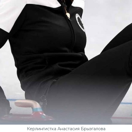
Керлингистка Анастасия Брызгалова