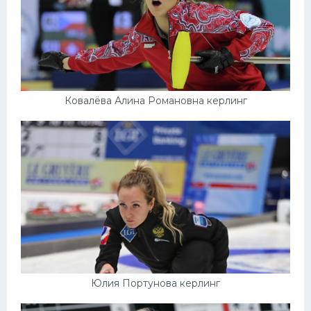
Ковалёва Алина Романовна керлинг
Юлия Портунова керлинг