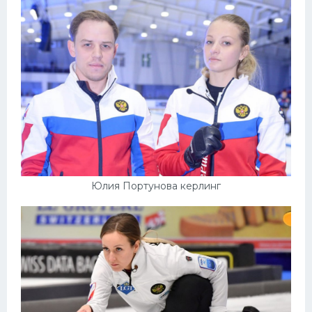
Юлия Портунова керлинг