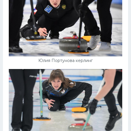
Юлия Портунова керлинг