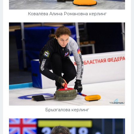
Ковалёва Алина Романовна керлинг
Брызгалова керлинг