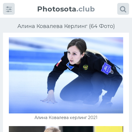
Photosota
.club
Алина Ковалева Керлинг (64 Фото)
Категории
Фото
Еще картинки...
Футбол
Баскетбол
Алина Ковалева керлинг 2021
Хоккей
Велогонки