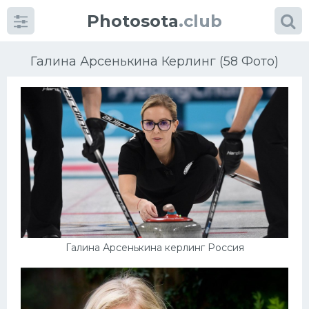
Photosota
.club
Галина Арсенькина Керлинг (58 Фото)
Категории
Фото
Еще картинки...
Футбол
Галина Арсенькина керлинг Россия
Баскетбол
Хоккей
Велогонки