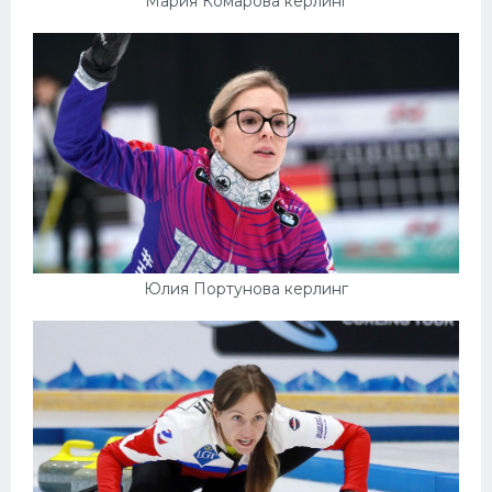
Мария Комарова керлинг
Юлия Портунова керлинг