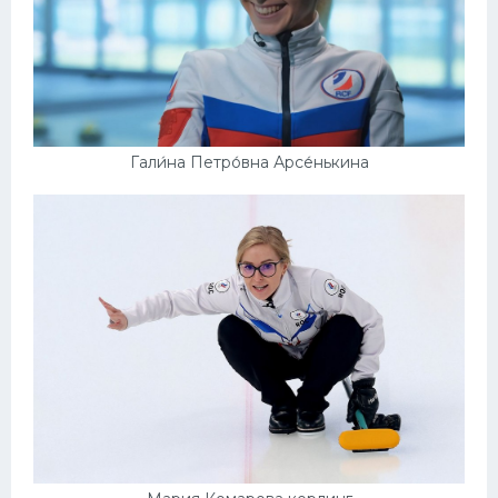
Гали́на Петро́вна Арсе́нькина