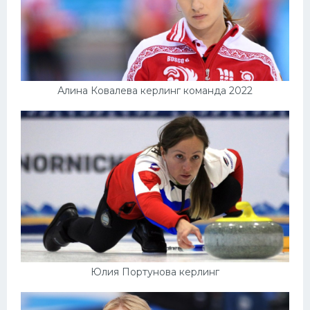
Алина Ковалева керлинг команда 2022
Юлия Портунова керлинг