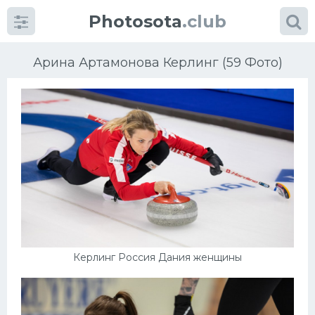
Photosota
.club
Арина Артамонова Керлинг (59 Фото)
Категории
Фото
Еще картинки...
Футбол
Керлинг Россия Дания женщины
Баскетбол
Хоккей
Велогонки