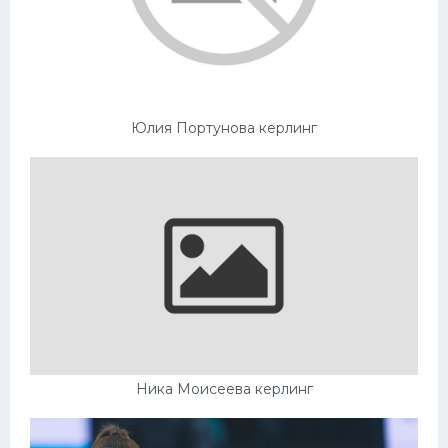
Юлия Портунова керлинг
Ника Моисеева керлинг