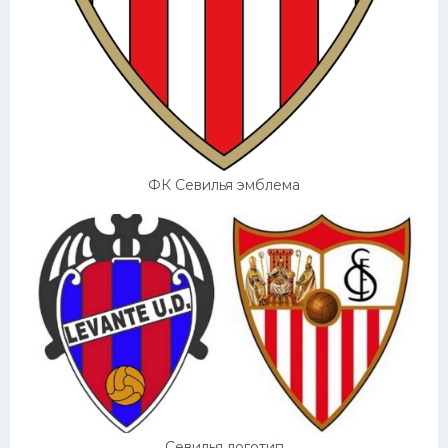
ФК Севилья эмблема
Севилья логотип