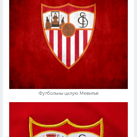
Футбольны цклую Мевилья