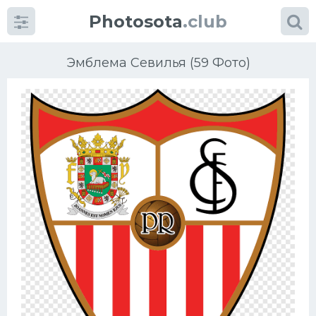
Photosota
.club
Эмблема Севилья (59 Фото)
Категории
Фото
Еще картинки...
Футбол
Баскетбол
Хоккей
Велогонки