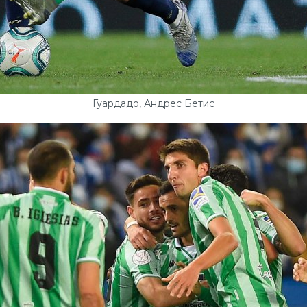
Гуардадо, Андрес Бетис