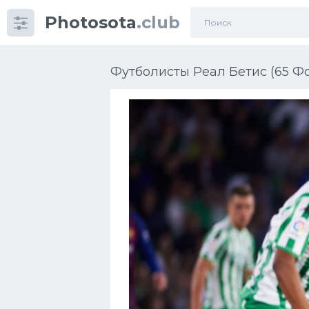
Photosota
.club
Категории
Фото
Футболисты Реал Бетис (65 Фо
Еще картинки...
Футбол
Баскетбол
Хоккей
Велогонки
Конькобежный спорт
Тренажеры
Интерьер квартиры