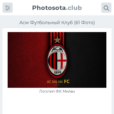
Photosota
.club
Асм Футбольный Клуб (61 Фото)
Категории
Фото
Еще картинки...
Футбол
Логотип ФК Милан
Баскетбол
Хоккей
Велогонки