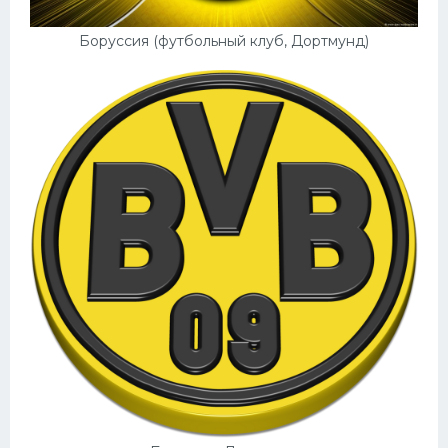
Боруссия (футбольный клуб, Дортмунд)