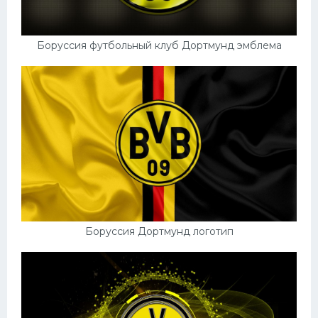
Боруссия футбольный клуб Дортмунд эмблема
Боруссия Дортмунд логотип