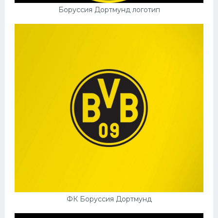
Боруссия Дортмунд логотип
ФК Боруссия Дортмунд