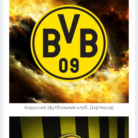
Боруссия (футбольный клуб, Дортмунд)