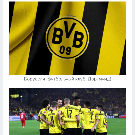
Боруссия (футбольный клуб, Дортмунд)