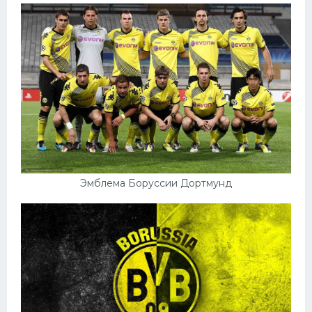
Эмблема Боруссии Дортмунд