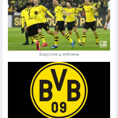
Боруссия д эмблема