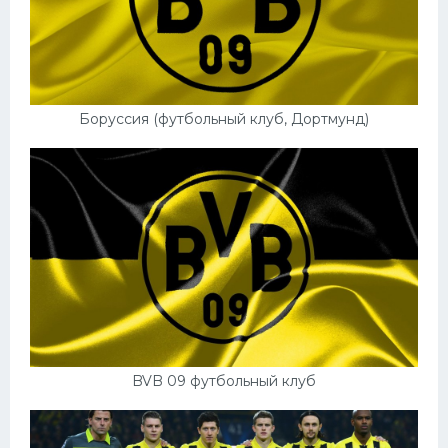
Боруссия (футбольный клуб, Дортмунд)
BVB 09 футбольный клуб