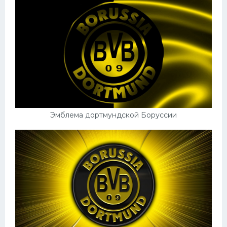
Эмблема дортмундской Боруссии