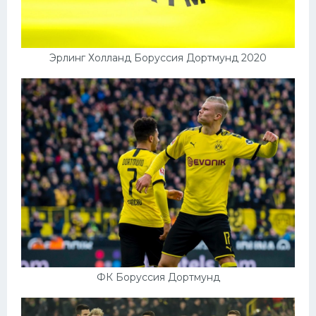
Эрлинг Холланд Боруссия Дортмунд 2020
ФК Боруссия Дортмунд