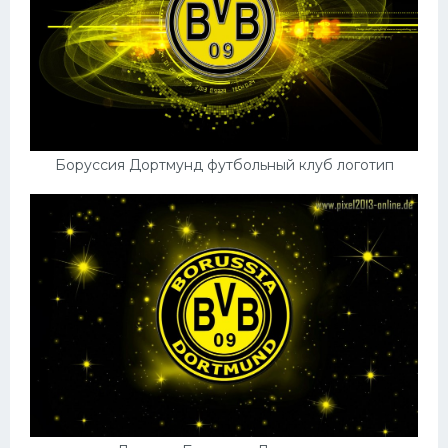
Боруссия Дортмунд футбольный клуб логотип