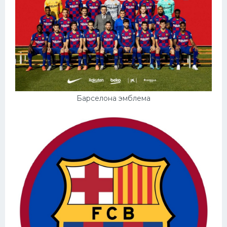
Барселона эмблема