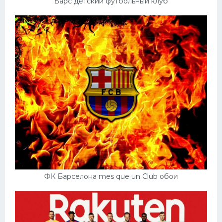
Барс детский футбольный клуб
ФК Барселона mes que un Club обои