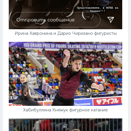
Ирина Хавронина и Дарио Чиризано фигуристы
Хабибуллина Княжук фигурное катание