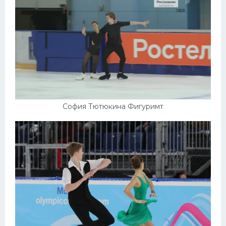
София Тютюкина Фигуримт