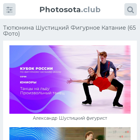
Photosota
.club
Тютюнина Шустицкий Фигурное Катание (65
Фото)
Категории
Фото
Еще картинки...
Футбол
Баскетбол
Александр Шустицкий фигурист
Хоккей
Велогонки