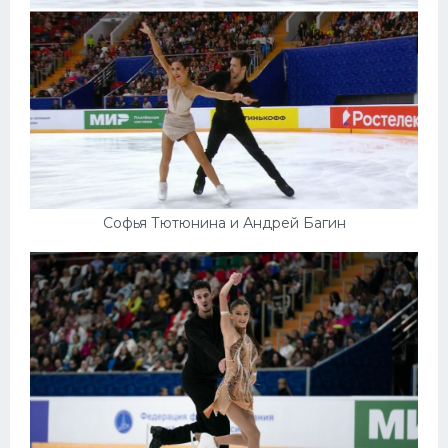
Софья Тютюнина и Андрей Багин