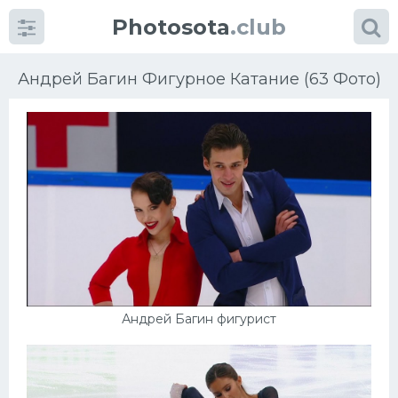
Photosota
.club
Андрей Багин Фигурное Катание (63 Фото)
Категории
Фото
Еще картинки...
Футбол
Андрей Багин фигурист
Баскетбол
Хоккей
Велогонки