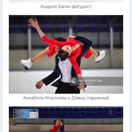
Андрей Багин фигурист
Аннабель Морозова и Дэвид Нарижный