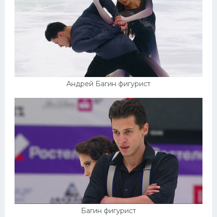
Конькобежный спорт
Тренажеры
Интерьер квартиры
Андрей Багин фигурист
Багин фигурист