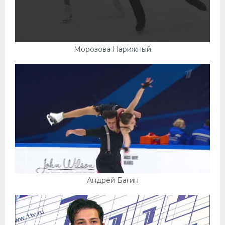
Морозова Нарижный
Андрей Багин