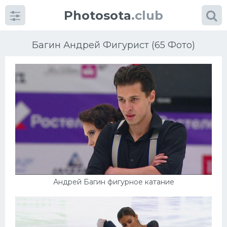
Photosota
.club
Багин Андрей Фигурист (65 Фото)
Категории
Фото
Еще картинки...
Футбол
Андрей Багин фигурное катание
Баскетбол
Хоккей
Велогонки