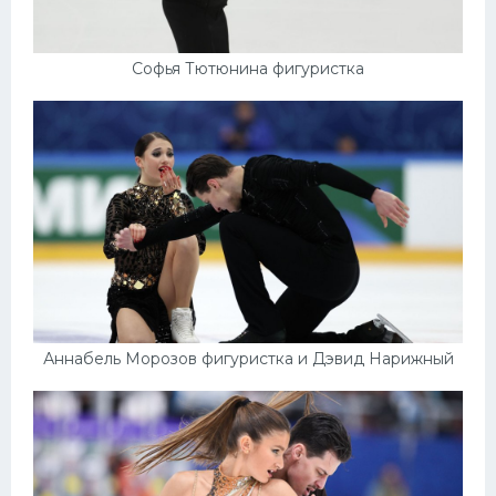
Софья Тютюнина фигуристка
Аннабель Морозов фигуристка и Дэвид Нарижный