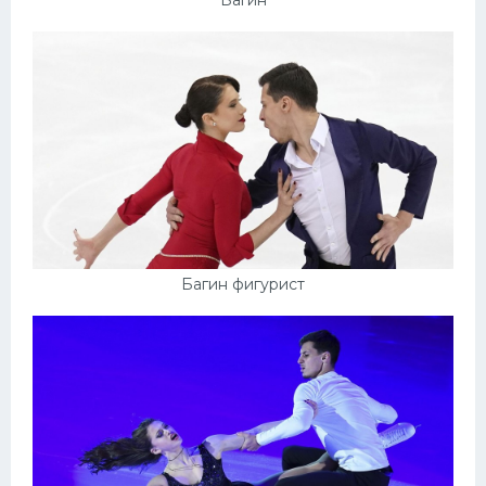
Багин
Багин фигурист