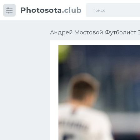
Photosota
.club
Категории
Фото
Андрей Мостовой Футболист З
Еще картинки...
Футбол
Баскетбол
Хоккей
Велогонки
Конькобежный спорт
Тренажеры
Интерьер квартиры