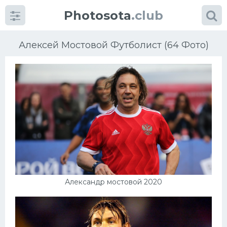
Photosota
.club
Алексей Мостовой Футболист (64 Фото)
Категории
Фото
Еще картинки...
Футбол
Александр мостовой 2020
Баскетбол
Хоккей
Велогонки