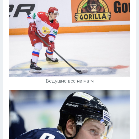
Ведущие все на матч