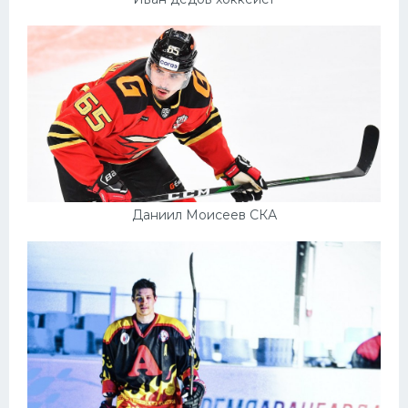
Даниил Моисеев СКА