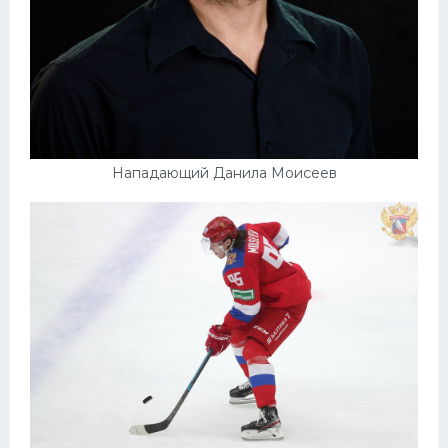
Нападающий Данила Моисеев