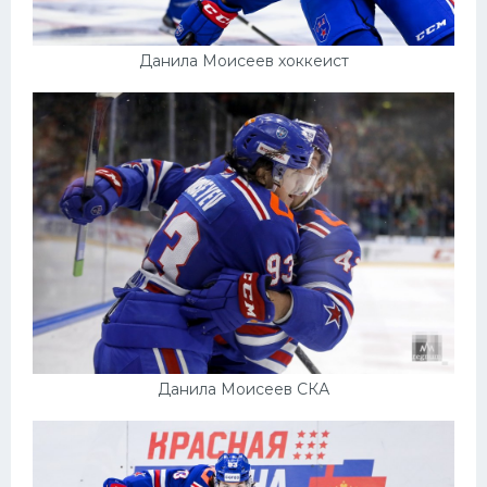
Данила Моисеев хоккеист
Данила Моисеев СКА