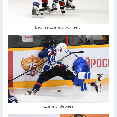
Веряев Даниил хоккеист
Даниил Веряев