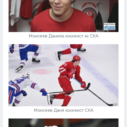
Моисеев Данила хоккеист хк СКА
Моисеев Даня хоккеист СКА