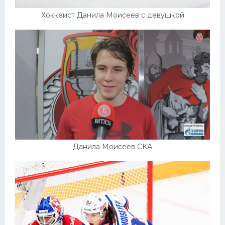
Хоккеист Данила Моисеев с девушкой
Данила Моисеев СКА