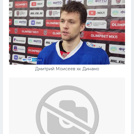
Дмитрий Моисеев хк Динамо