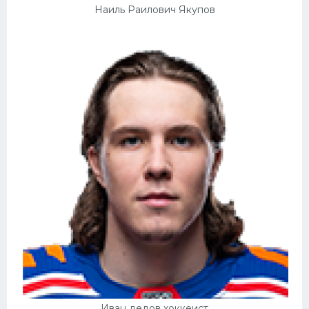
Наиль Раилович Якупов
Иван дедов хоккеист