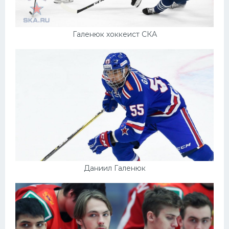
Галенюк хоккеист СКА
Даниил Галенюк