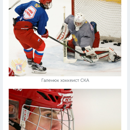
Галенюк хоккеист СКА