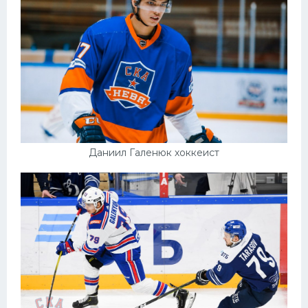
Даниил Галенюк хоккеист