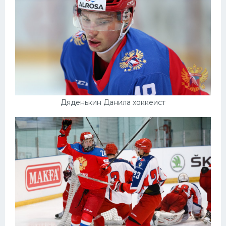
Дяденькин Данила хоккеист