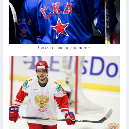
Данила Галенюк хоккеист