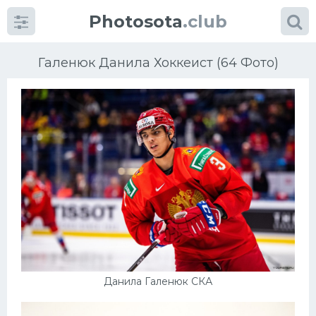
Photosota
.club
Галенюк Данила Хоккеист (64 Фото)
Категории
Фото
Еще картинки...
Футбол
Баскетбол
Данила Галенюк СКА
Хоккей
Велогонки