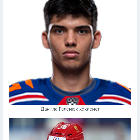
Данила Галенюк хоккеист