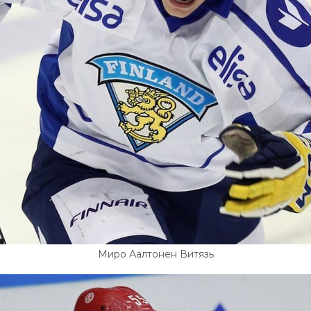
Миро Аалтонен Витязь