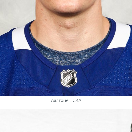
Аалтонен СКА