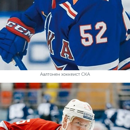
Аалтонен хоккеист СКА