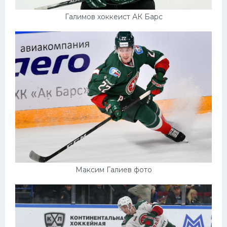
Галимов хоккеист АК Барс
Максим Галиев фото