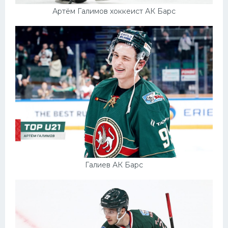
Артём Галимов хоккеист АК Барс
Галиев АК Барс