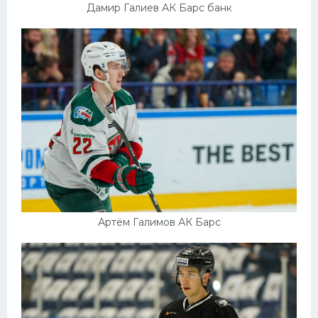
Дамир Галиев АК Барс банк
Артём Галимов АК Барс