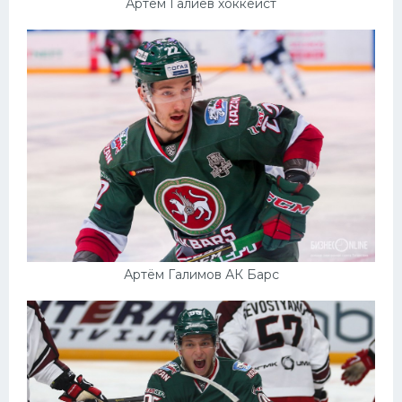
Артём Галиев хоккеист
Артём Галимов АК Барс