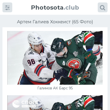
Photosota
.club
Артем Галиев Хоккеист (65 Фото)
Категории
Фото
Еще картинки...
Футбол
Галимов АК Барс 95
Баскетбол
Хоккей
Велогонки