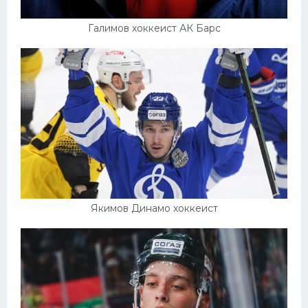
Галимов хоккеист АК Барс
Якимов Динамо хоккеист