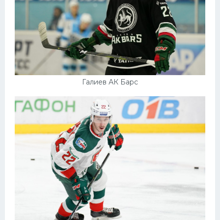
Галиев АК Барс