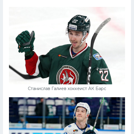
Станислав Галиев хоккеист АК Барс