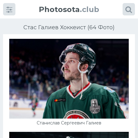
Photosota
.club
Стас Галиев Хоккеист (64 Фото)
Категории
Фото
Еще картинки...
Футбол
Баскетбол
Станислав Сергеевич Галиев
Хоккей
Велогонки