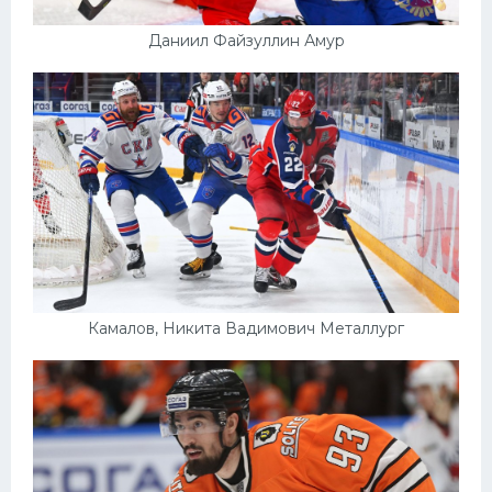
Даниил Файзуллин Амур
Камалов, Никита Вадимович Металлург