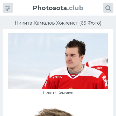
Photosota
.club
Никита Камалов Хоккеист (65 Фото)
Категории
Фото
Еще картинки...
Футбол
Никита Камалов
Баскетбол
Хоккей
Велогонки