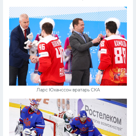
Ларс Юханссон вратарь СКА