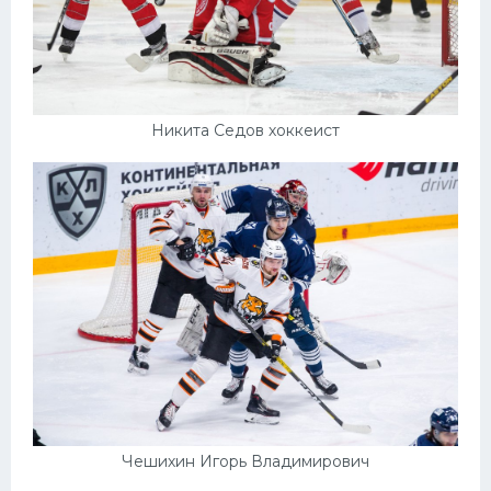
Никита Седов хоккеист
Чешихин Игорь Владимирович