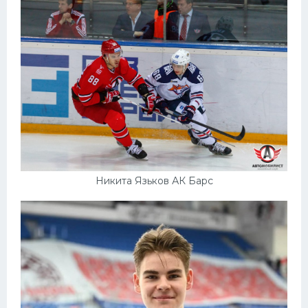
Никита Язьков АК Барс