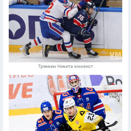
Трямкин Никита хоккеист