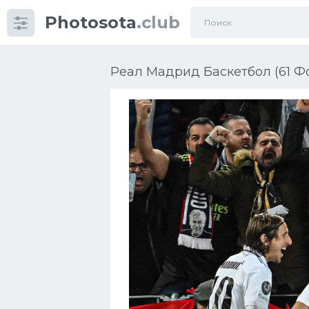
Photosota
.club
Категории
Фото
Реал Мадрид Баскетбол (61 Ф
Еще картинки...
Футбол
Баскетбол
Хоккей
Велогонки
Конькобежный спорт
Тренажеры
Интерьер квартиры