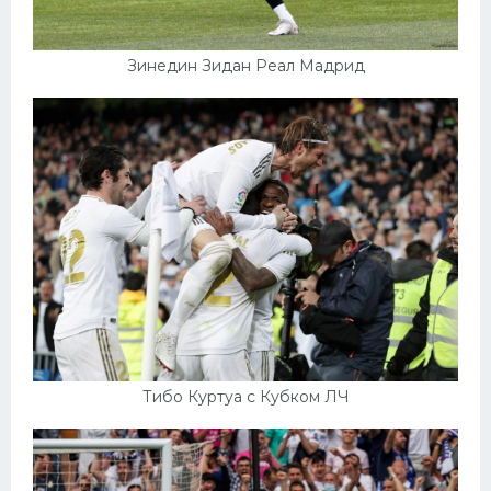
Зинедин Зидан Реал Мадрид
Тибо Куртуа с Кубком ЛЧ