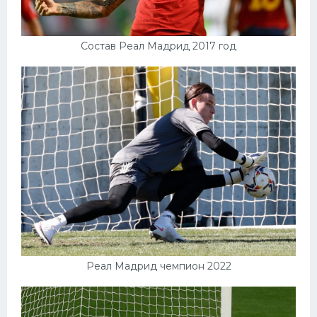
Состав Реал Мадрид 2017 год
Реал Мадрид чемпион 2022