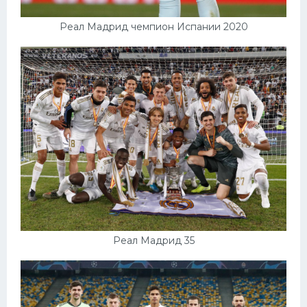
Реал Мадрид чемпион Испании 2020
Реал Мадрид 35