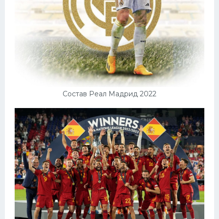
Конькобежный спорт
Тренажеры
Интерьер квартиры
Состав Реал Мадрид 2022