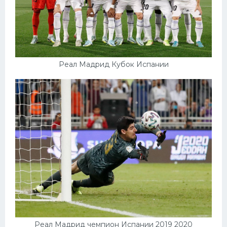
Реал Мадрид Кубок Испании
Реал Мадрид чемпион Испании 2019 2020