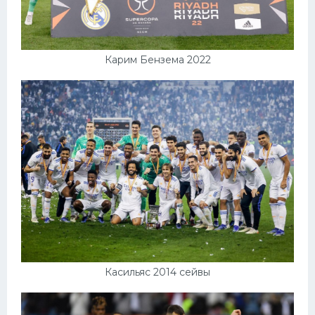
Карим Бензема 2022
Касильяс 2014 сейвы