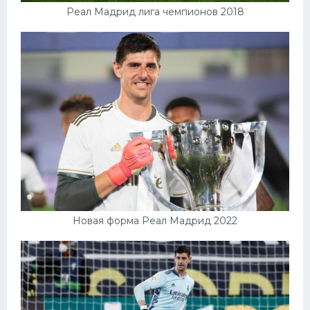
Реал Мадрид лига чемпионов 2018
Новая форма Реал Мадрид 2022