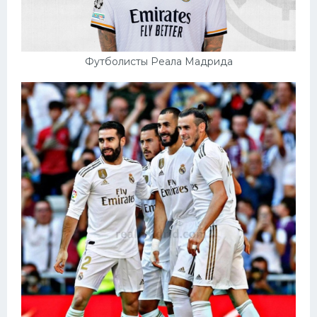
Футболисты Реала Мадрида