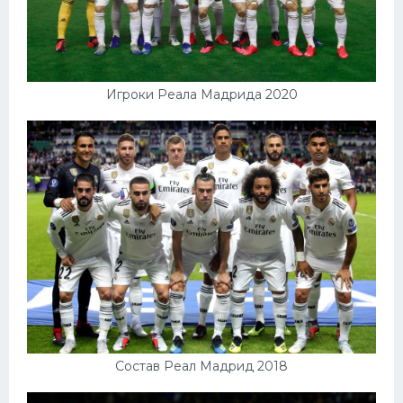
Игроки Реала Мадрида 2020
Состав Реал Мадрид 2018