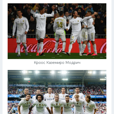
Кроос Каземиро Модрич