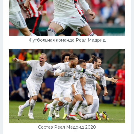
Футбольная команда Реал Мадрид
Состав Реал Мадрид 2020