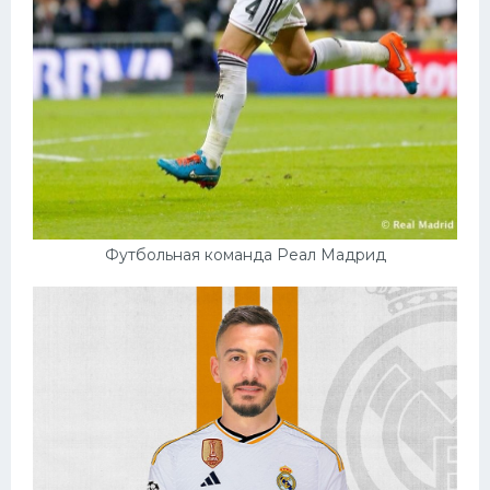
Футбольная команда Реал Мадрид