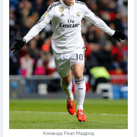
Команда Реал Мадрид