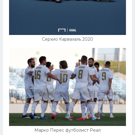
Серхио Карвахаль 2020
Марко Перес футболист Реал