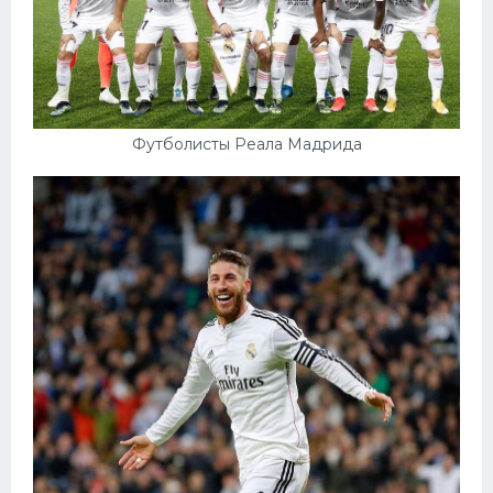
Футболисты Реала Мадрида