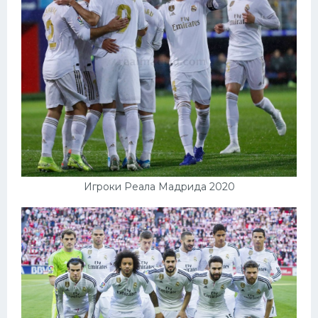
Игроки Реала Мадрида 2020