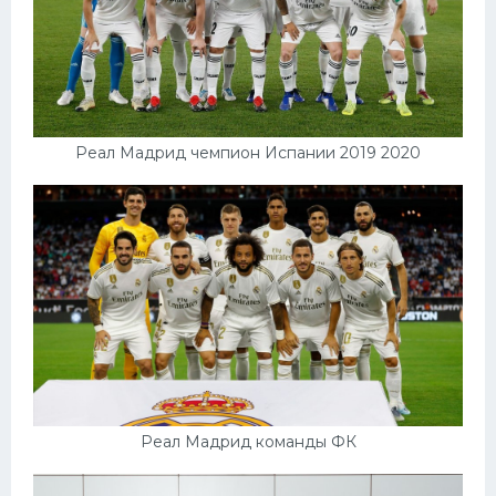
Реал Мадрид чемпион Испании 2019 2020
Реал Мадрид команды ФК