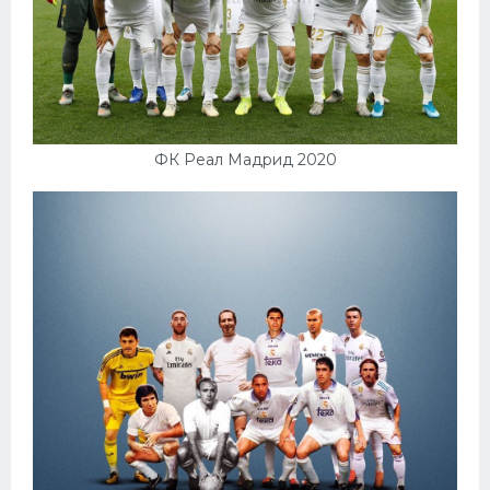
ФК Реал Мадрид 2020