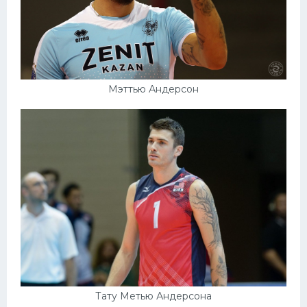
Мэттью Андерсон
Тату Метью Андерсона