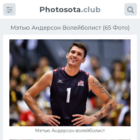
Photosota
.club
Мэтью Андерсон Волейболист (65 Фото)
Категории
Фото
Еще картинки...
Футбол
Баскетбол
Хоккей
Метью Андерсон волейболист
Велогонки