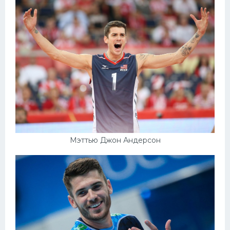
Конькобежный спорт
Тренажеры
Интерьер квартиры
Мэттью Джон Андерсон