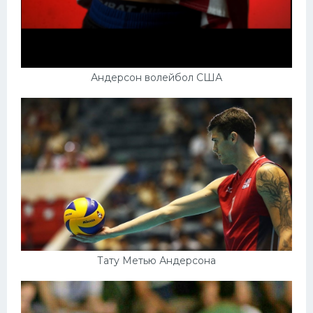
Андерсон волейбол США
Тату Метью Андерсона