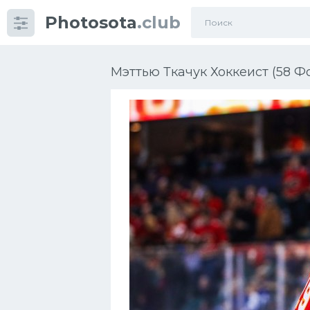
Photosota
.club
Категории
Фото
Мэттью Ткачук Хоккеист (58 Ф
Еще картинки...
Футбол
Баскетбол
Хоккей
Велогонки
Конькобежный спорт
Тренажеры
Интерьер квартиры