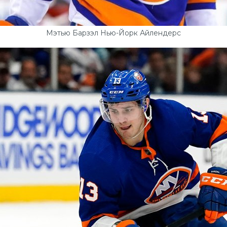
Мэтью Барзэл Нью-Йорк Айлендерс