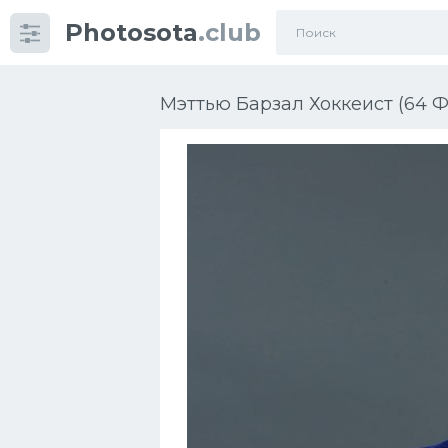
Photosota
.club
Категории
Фото
Мэттью Барзал Хоккеист (64 Ф
Еще картинки...
Футбол
Баскетбол
Хоккей
Велогонки
Конькобежный спорт
Тренажеры
Интерьер квартиры