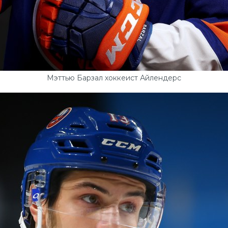
Мэттью Барзал хоккеист Айлендерс