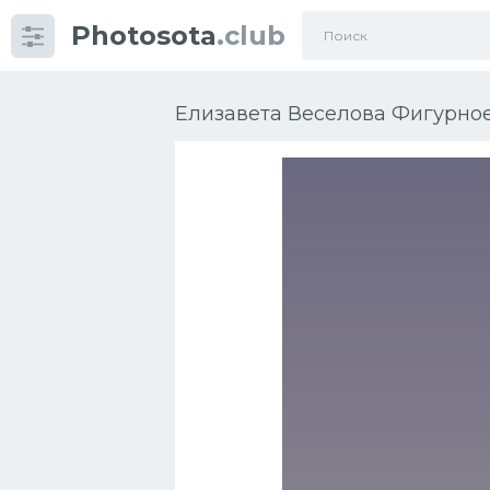
Photosota
.club
Категории
Фото
Елизавета Веселова Фигурное
Еще картинки...
Футбол
Баскетбол
Хоккей
Велогонки
Конькобежный спорт
Тренажеры
Интерьер квартиры