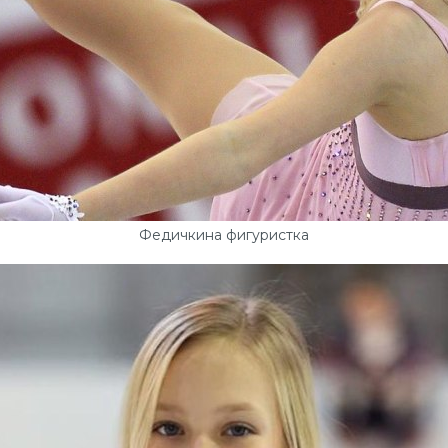
Федичкина фигуристка