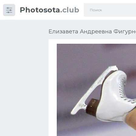
Photosota
.club
Категории
Фото
Елизавета Андреевна Фигурно
Еще картинки...
Футбол
Баскетбол
Хоккей
Велогонки
Конькобежный спорт
Тренажеры
Интерьер квартиры