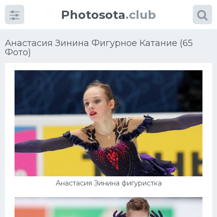
Photosota
.club
Анастасия Зинина Фигурное Катание (65
Фото)
Категории
Фото
Еще картинки...
Футбол
Баскетбол
Анастасия Зинина фигуристка
Хоккей
Велогонки