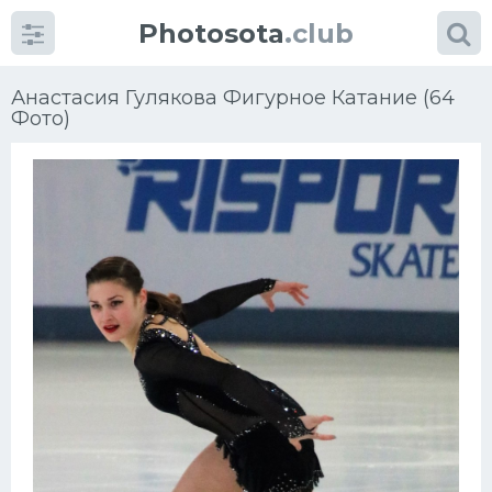
Photosota
.club
Анастасия Гулякова Фигурное Катание (64
Фото)
Категории
Фото
Еще картинки...
Футбол
Баскетбол
Хоккей
Велогонки