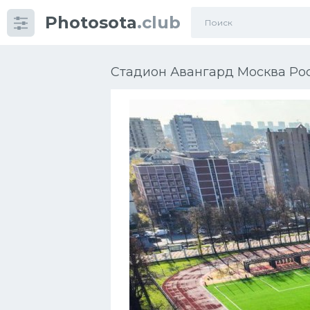
Photosota
.club
Категории
Фото
Стадион Авангард Москва Рос
Еще картинки...
Футбол
Баскетбол
Хоккей
Велогонки
Конькобежный спорт
Тренажеры
Интерьер квартиры