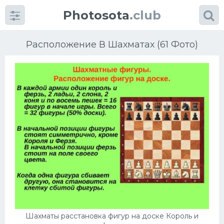
Photosota
.club
Расположение В Шахматах (61 Фото)
Категории
Фото
Еще картинки...
Футбол
Баскетбол
Хоккей
Шахматы расстановка фигур на доске Король и
Велогонки