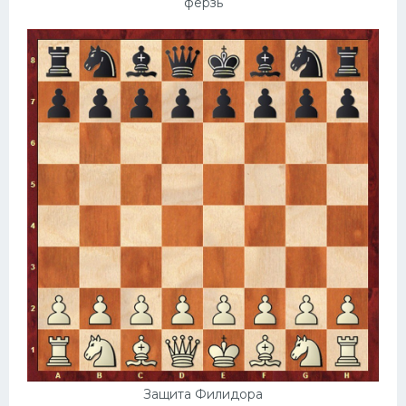
ферзь
Конькобежный спорт
Тренажеры
Интерьер квартиры
Защита Филидора