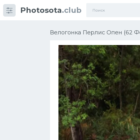
Photosota
.club
Категории
Фото
Велогонка Перлис Опен (62 Ф
Еще картинки...
Футбол
Баскетбол
Хоккей
Велогонки
Конькобежный спорт
Тренажеры
Интерьер квартиры