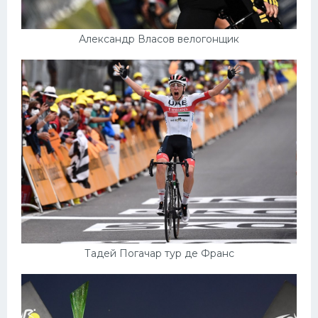
Александр Власов велогонщик
Тадей Погачар тур де Франс