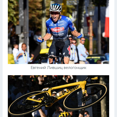
Евгений Лившиц велогонщик