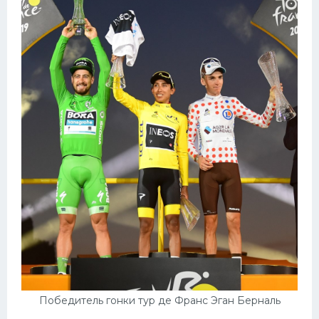
Победитель гонки тур де Франс Эган Берналь