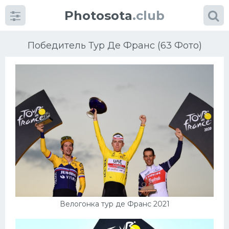
Photosota
.club
Победитель Тур Де Франс (63 Фото)
Категории
Фото
Еще картинки...
Футбол
Баскетбол
Велогонка тур де Франс 2021
Хоккей
Велогонки