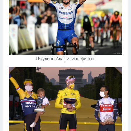
Джулиан Алафилипп финиш