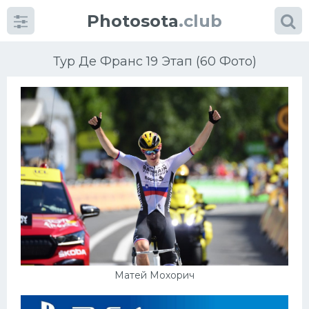
Photosota
.club
Тур Де Франс 19 Этап (60 Фото)
Категории
Фото
Еще картинки...
Футбол
Баскетбол
Матей Мохорич
Хоккей
Велогонки