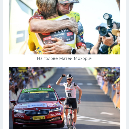
На голове Матей Мохорич