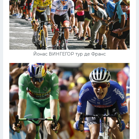
Йонас ВИНГЕГОР тур де Франс