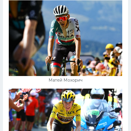
Матей Мохорич