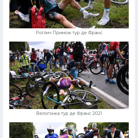
Роглич Примож тур де Франс
Велогонка тур де Франс 2021