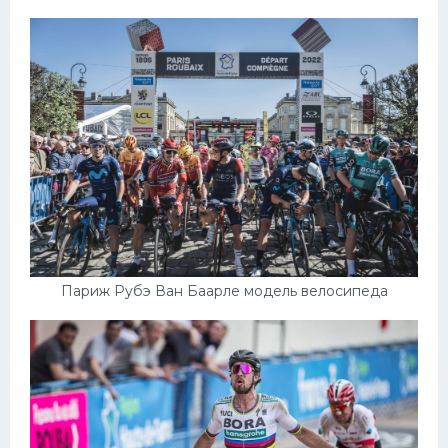
Париж Рубэ Ван Баарле модель велосипеда