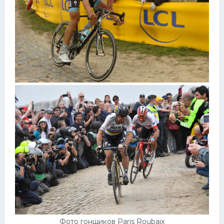
Фото гонщиков Paris Roubaix