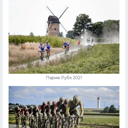
Париж Рубэ 2021