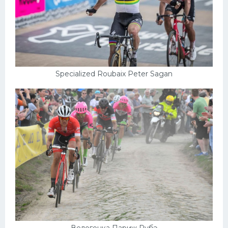
Specialized Roubaix Peter Sagan
Велогонка Париж Рубэ