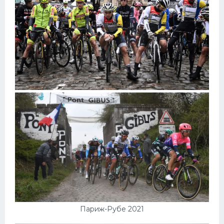
Париж-Рубе 2021