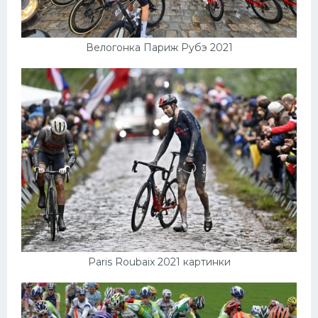
Велогонка Париж Рубэ 2021
Paris Roubaix 2021 картинки