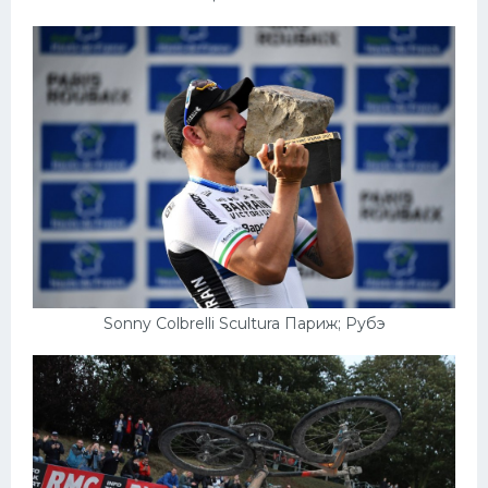
Sonny Colbrelli Scultura Париж; Рубэ