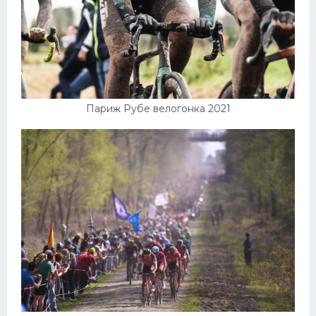
Париж Рубе велогонка 2021