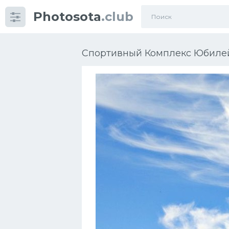
Photosota
.club
Категории
Фото
Спортивный Комплекс Юбилейн
Еще картинки...
Футбол
Баскетбол
Хоккей
Велогонки
Конькобежный спорт
Тренажеры
Интерьер квартиры