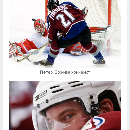
Петер Бржиза хоккеист