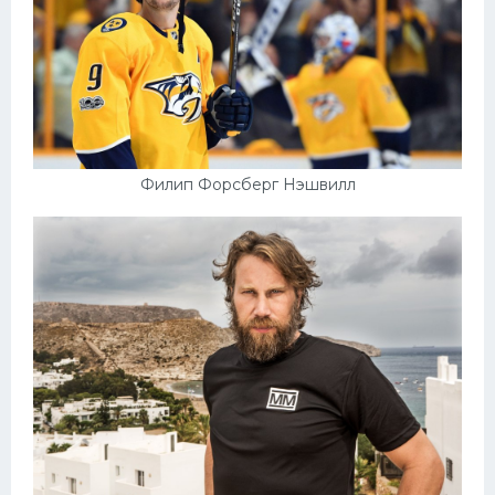
Филип Форсберг Нэшвилл