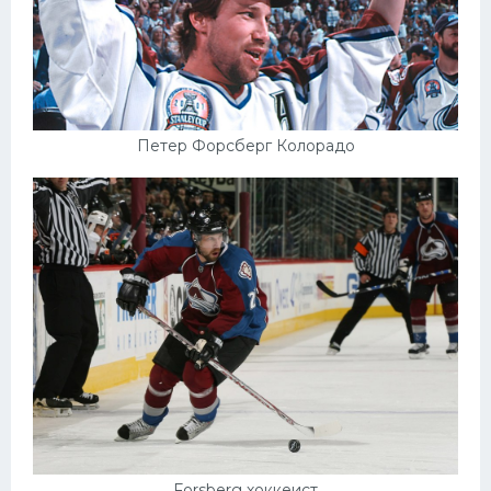
Петер Форсберг Колорадо
Forsberg хоккеист