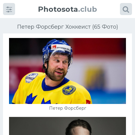
Photosota
.club
Петер Форсберг Хоккеист (65 Фото)
Категории
Фото
Еще картинки...
Футбол
Петер Форсберг
Баскетбол
Хоккей
Велогонки