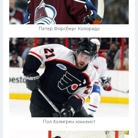
Петер Форсберг Колорадо
Пол Холмгрен хоккеист