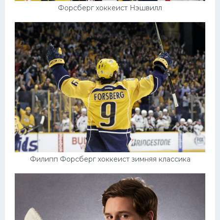
Форсберг хоккеист Нэшвилл
Филипп Форсберг хоккеист зимняя классика