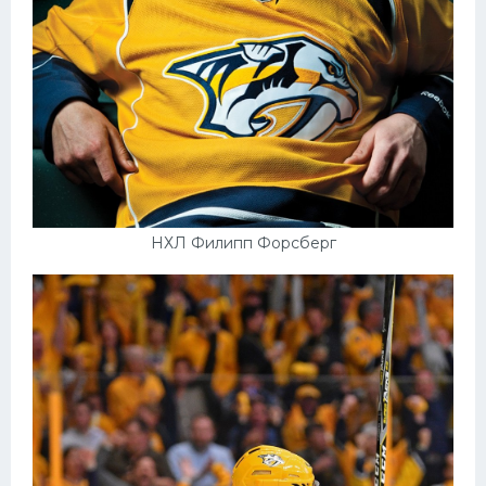
НХЛ Филипп Форсберг