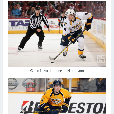
Форсберг хоккеист Нэшвилл