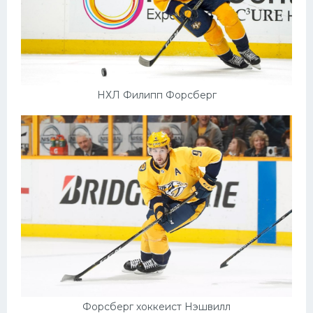
НХЛ Филипп Форсберг
Форсберг хоккеист Нэшвилл