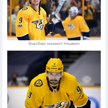
Форсберг хоккеист Нэшвилл