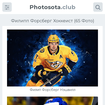
Photosota
.club
Филипп Форсберг Хоккеист (65 Фото)
Категории
Фото
Еще картинки...
Футбол
Баскетбол
Филип Форсберг Нэшвилл
Хоккей
Велогонки