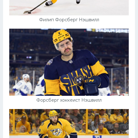
Филип Форсберг Нэшвилл
Форсберг хоккеист Нэшвилл