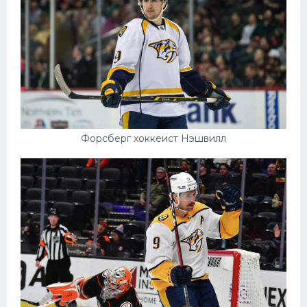
Форсберг хоккеист Нэшвилл