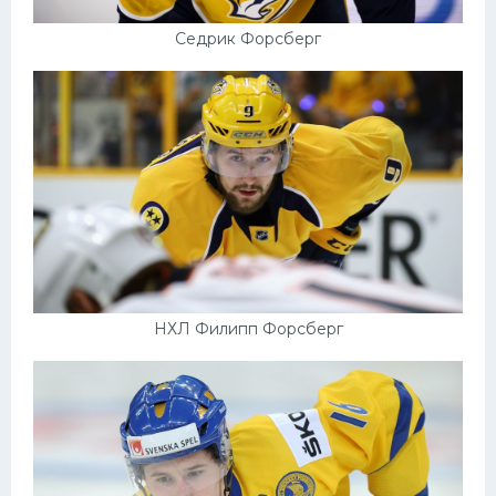
Седрик Форсберг
НХЛ Филипп Форсберг