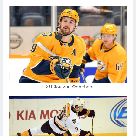
НХЛ Филипп Форсберг