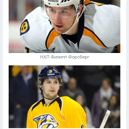
НХЛ Филипп Форсберг